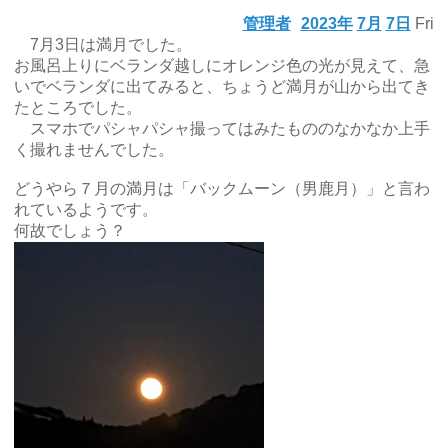
管理者
2023年
7月
7日
Fri
7月3日は満月でした。
お風呂上りにベランダ越しにオレンジ色の光が見えて、急
いでベランダに出てみると、ちょうど満月が山から出てき
たところでした。
スマホでパシャパシャ撮ってはみたもののなかなか上手
く撮れませんでした。
どうやら７月の満月は「バックムーン（男鹿月）」と言わ
れているようです。
何故でしょう？