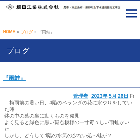
HOME
»
»
ブログ
『雨蛙』
ブログ
『雨蛙』
管理者
2023年
5月
26日
Fri
梅雨前の暑い日、4階のベランダの花に水やりをしてい
た時
鉢の中の葉の裏に動くものを発見!
よく見ると緑色に黒い斑点模様の一寸毒々しい雨蛙がい
た。
しかし、どうして4階の水気の少ない処へ蛙が？