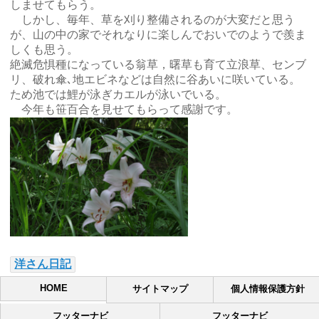
しませてもらう。
しかし、毎年、草を刈り整備されるのが大変だと思う
が、山の中の家でそれなりに楽しんでおいでのようで羨ま
しくも思う。
絶滅危惧種になっている翁草，曙草も育て立浪草、センブ
リ、破れ傘､地エビネなどは自然に谷あいに咲いている。
ため池では鯉が泳ぎカエルが泳いでいる。
今年も笹百合を見せてもらって感謝です。
洋さん日記
HOME
サイトマップ
個人情報保護方針
フッターナビ
フッターナビ